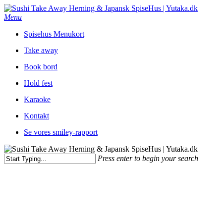
Skip
to
Menu
main
Spisehus Menukort
content
Take away
Book bord
Hold fest
Karaoke
Kontakt
Se vores smiley-rapport
Press enter to begin your search
Close
Search